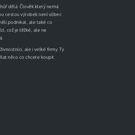
 hůř dělá. Člověk který nemá
ou cestou výrobek není vůbec
li podnikat, ale také co
í, což je těžké, ale ne
á.
ivnostníci, ale i velké firmy. Ty
ělat něco co chcete koupit.