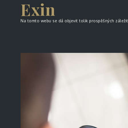
Exin
Skip
to
content
Na tomto webu se dá objevit tolik prospěšných záležito