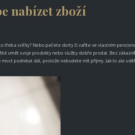
pe nabízet zboží
ako třeba svíčky? Nebo pečete dorty či vaříte ve vlastním penzi
žité umět svoje produkty nebo služby dobře prodat. Bez zákazník
 moct podnikat dál, protože nebudete mít příjmy. Jak to ale uděl