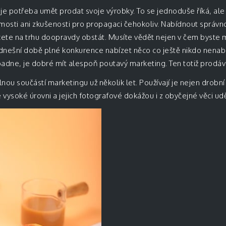
je potřeba umět prodat svoje výrobky. To se jednoduše říká, ale
mosti ani zkušenosti pro propagaci čehokoliv. Nabídnout správn
te na trhu doopravdy obstát. Musíte vědět nejen v čem byste mě
v dnešní době plné konkurence nabízet něco co ještě nikdo nenabíz
dne, je dobré mít alespoň poutavý marketing. Ten totiž prodáv
nou součástí marketingu už několik let. Používají je nejen drobní ž
e vysoké úrovni a jejich fotografové dokážou i z obyčejné věci ud