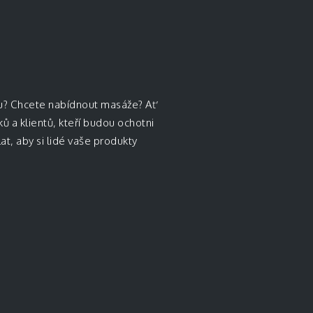
onu? Chcete nabídnout masáže? Ať
ů a klientů, kteří budou ochotni
at, aby si lidé vaše produkty