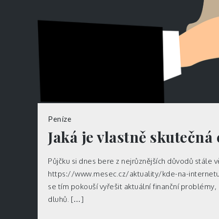
Peníze
Jaká je vlastně skutečná
Půjčku si dnes bere z nejrůznějších důvodů stále vět
https://www.mesec.cz/aktuality/kde-na-internet
se tím pokouší vyřešit aktuální finanční problémy,
dluhů. […]