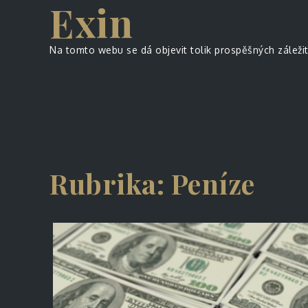
Exin
Skip
to
content
Na tomto webu se dá objevit tolik prospěšných záležito
Rubrika:
Peníze