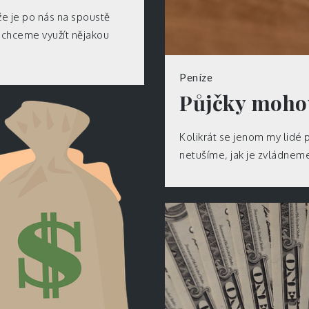
že je po nás na spoustě
ž chceme využít nějakou
Peníze
Půjčky moho
Kolikrát se jenom my lidé
netušíme, jak je zvládneme