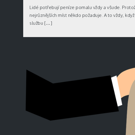
Lidé potřebují peníze pomalu vždy a všude. Proto
nejrůznějších míst někdo požaduje. A to vždy, kdy
službu […]