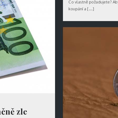
Co vlastně požadujete? Ab
koupání a […]
čně zle