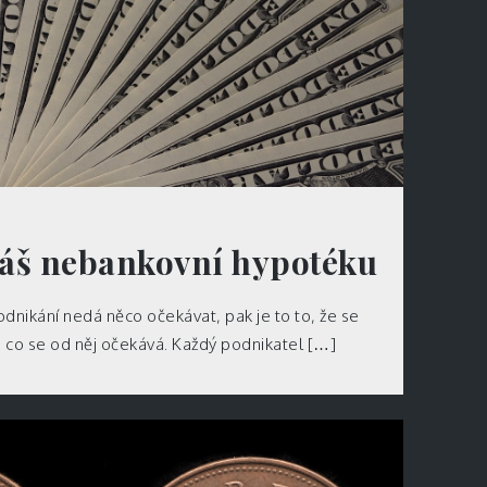
náš nebankovní hypotéku
dnikání nedá něco očekávat, pak je to to, že se
, co se od něj očekává. Každý podnikatel […]