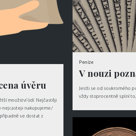
Peníze
V nouzi poz
 cena úvěru
Jestli se od soukromého po
vždy stoprocentně splní to
ší množství lidí. Nejčastěji
u-nejcasteji-nakupujeme/
 případně se dostat z