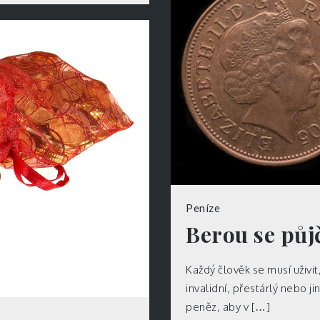
Peníze
Berou se půj
Každý člověk se musí uživit
invalidní, přestárlý nebo j
peněz, aby v […]