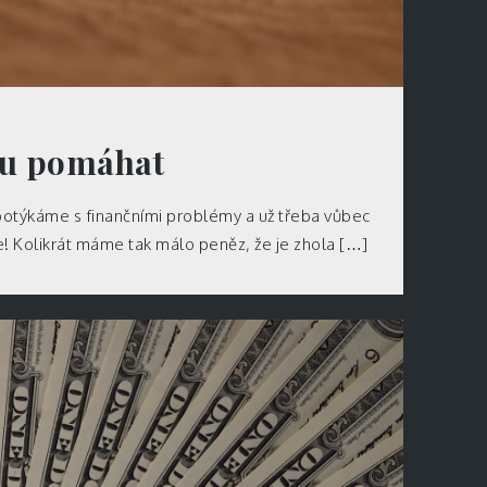
u pomáhat
 potýkáme s finančními problémy a už třeba vůbec
! Kolikrát máme tak málo peněz, že je zhola […]