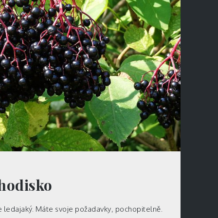
chodisko
e ledajaký. Máte svoje požadavky, pochopitelně.