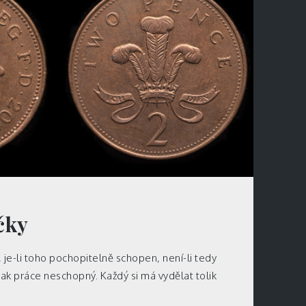
čky
, je-li toho pochopitelně schopen, není-li tedy
inak práce neschopný. Každý si má vydělat tolik