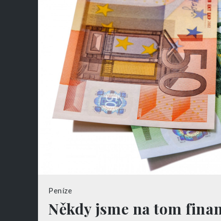
Peníze
Někdy jsme na tom finan