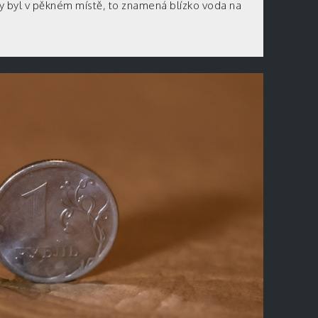
y byl v pěkném místě, to znamená blízko voda na