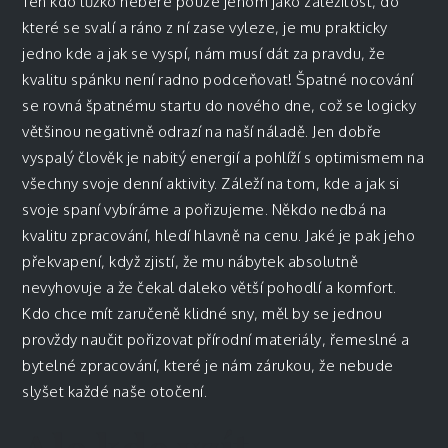
Ten kdo lůžko nebere pouze jenom jako záležitost, do
které se svalí a ráno z ní zase vyleze, je mu prakticky
jedno kde a jak se vyspí, nám musí dát za pravdu, že
kvalitu spánku není radno podceňovat! Špatné nocování
se rovná špatnému startu do nového dne, což se logicky
většinou negativně odrazí na naší náladě. Jen dobře
vyspalý člověk je nabitý energií a pohlíží s optimismem na
všechny svoje denní aktivity. Záleží na tom, kde a jak si
svoje spaní vybíráme a pořizujeme. Někdo nedbá na
kvalitu zpracování, hledí hlavně na cenu. Jaké je pak jeho
překvapení, když zjistí, že mu nábytek absolutně
nevyhovuje a že čekal daleko větší pohodlí a komfort.
Kdo chce mít zaručeně klidné sny, měl by se jednou
provždy naučit pořizovat přírodní materiály, řemeslné a
bytelné zpracování, které je nám zárukou, že nebude
slyšet každé naše otočení.