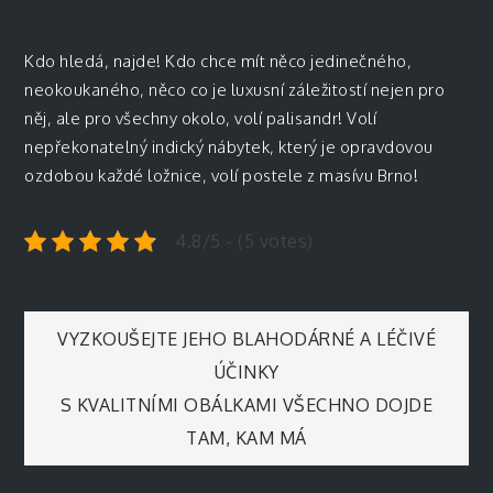
Ale kde vzít
Kdo hledá, najde! Kdo chce mít něco jedinečného,
neokoukaného, něco co je luxusní záležitostí nejen pro
něj, ale pro všechny okolo, volí palisandr! Volí
nepřekonatelný indický nábytek, který je opravdovou
ozdobou každé ložnice, volí
postele z masívu Brno
!
4.8/5 - (5 votes)
Navigace
VYZKOUŠEJTE JEHO BLAHODÁRNÉ A LÉČIVÉ
ÚČINKY
pro
S KVALITNÍMI OBÁLKAMI VŠECHNO DOJDE
TAM, KAM MÁ
příspěvek