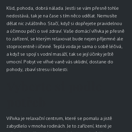
Klid, pohoda, dobrá nálada. Jestli se vám přesně tohle
nedostává, tak je na čase s tím něco udělat. Nemusíte
dělat nic zvláštního. Stačí, když si dopřejete pravidelnou
a účinnou péči o své zdraví. Vaše domácí vířivka je přesně
to zařízení, se kterým relaxovat bude nejen příjemné ale
stoprocentně i účinné. Teplá voda je sama o sobě léčivá,
a když se spojí s vodní masáží, tak se její účinky ještě
umocní. Pobyt ve vířivé vaně vás uklidní, dostane do
pohody, zbaví stresu i bolesti.
Vyberte si podle
potřeb
Vířivka
je relaxační centrum, které se pomalu a jistě
zabydlelo v mnoha rodinách. Je to zařízení, které je