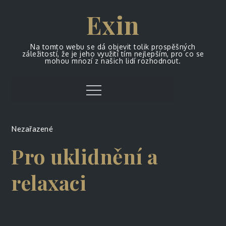
Skip
Exin
to
content
Na tomto webu se dá objevit tolik prospěšných
záležitostí, že je jeho využití tím nejlepším, pro co se
mohou mnozí z našich lidí rozhodnout.
Menu
Nezařazené
Pro uklidnění a
relaxaci