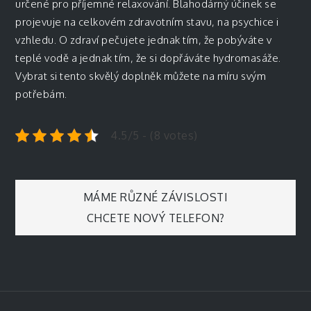
určené pro příjemné relaxování. Blahodárný účinek se
projevuje na celkovém zdravotním stavu, na psychice i
vzhledu. O zdraví pečujete jednak tím, že pobýváte v
teplé vodě a jednak tím, že si dopřáváte hydromasáže.
Vybrat si tento skvělý doplněk můžete na míru svým
potřebám.
4.5/5 - (8 votes)
Navigace
MÁME RŮZNÉ ZÁVISLOSTI
CHCETE NOVÝ TELEFON?
pro
příspěvek