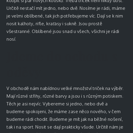
koupit si pár nových kousků. Třeba
triček
není nikdy dost.
Určitě nestačí mít jedno, nebo dvě. Nosíme je rádi, máme
je velmi oblíbené, tak jich potřebujeme víc. Dají se k nim
nosit kalhoty, rifle, kraťasy i sukně. Jsou prostě
všestranné. Oblíbené jsou snad u všech, všichni je rádi
nosí.
Jdeme do ochodu s
oděvy
V obchodě nám nabídnou velké množství triček na výběr.
Mají různé střihy, různé barvy a jsou i s různým potiskem.
Těch je asi nejvíc. Vybereme si jedno, nebo dvě a
budeme spokojeni, že máme zase něco nového, v čem
budeme rádi chodit. Budeme je mít jak na běžné nošení,
tak i na sport. Nosit se dají prakticky všude. Určitě nám je