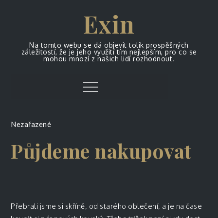
Skip
Exin
to
content
Na tomto webu se dá objevit tolik prospěšných
záležitostí, že je jeho využití tím nejlepším, pro co se
mohou mnozí z našich lidí rozhodnout.
Menu
Nezařazené
Půjdeme nakupovat
Přebrali jsme si skříně, od starého oblečení, a je na čase