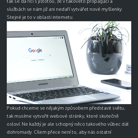
tak se dá říci s jistotou, že v takovéto propagaci a
službách se nám již ani nedaří vytvářet nové myšlenky.
Stejné je to v oblasti internetu.
Pokud chceme se nějakým způsobem představit světu,
tak musíme vytvořit webové stránky, které skutečně
osloví. Ne každý je ale schopný něco takového vůbec dát
dohromady. Cílem přece není to, aby nás ostatní