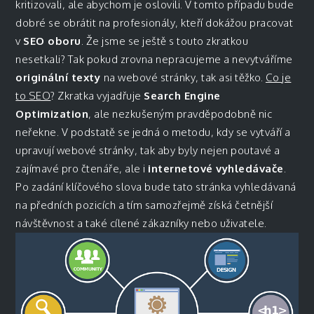
kritizovali, ale abychom je oslovili. V tomto případu bude
dobré se obrátit na profesionály, kteří dokážou pracovat
v
SEO oboru
. Že jsme se ještě s touto zkratkou
nesetkali?
Tak pokud zrovna nepracujeme a nevytváříme
originální texty
na webové stránky, tak asi těžko.
Co je
to SEO
?
Zkratka vyjadřuje
Search Engine
Optimization
, ale nezkušeným pravděpodobně nic
neřekne. V podstatě se jedná o metodu, kdy se vytváří a
upravují webové stránky, tak aby byly nejen poutavé a
zajímavé pro čtenáře, ale i
internetové vyhledávače
.
Po zadání klíčového slova bude tato stránka vyhledávaná
na předních pozicích a tím samozřejmě získá četnější
návštěvnost a také cílené zákazníky nebo uživatele.