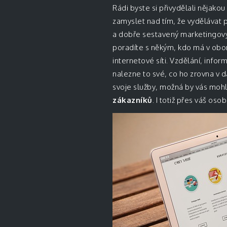
Rádi byste si přivydělali nějak
zamyslet nad tím, že vydělávat p
a dobře sestavený marketingový 
poradíte s někým, kdo má v obor
internetové síti. Vzdělání, info
nalezne to své, co ho zrovna v 
svoje služby, možná by vás mohl
zákazníků
. I totiž přes váš os