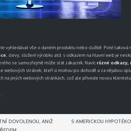
zájem
ete vyhledávat vše o daném produktu nebo službě. Poté taková 
ace
, slevy, složení výrobku atd. s odkazem na hlavní web je ne
kterého se samozřejmě může stát zákazník. Navíc
různé odkazy,
tele webových stránek, kteří si mohou po dohodě a za nějakou úp
h na jiných webových stránkách, což ale přivede novou klientelu 
e)
STNÍ DOVOLENOU, ANIŽ
S AMERICKOU HYPOTÉKO
 PŘEDEM