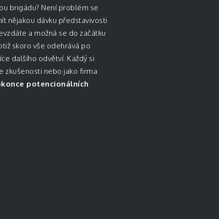
nou brigádu? Není problém se
mít nějakou dávku představivosti
 nevzdáte a možná se do začátku
otiž skoro vše odehrává po
ce dalšího odvětví. Každý si
e zkušenosti nebo jako firma
dokonce potencionálních