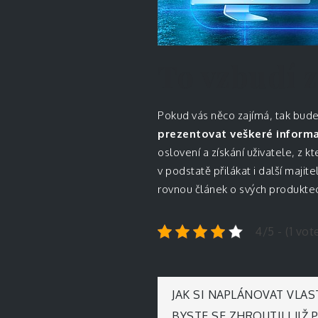
To vzbudí 
Pokud vás něco zajímá, tak bud
prezentovat veškeré inform
oslovení a získání uživatele, z 
v podstatě přilákat i další maji
rovnou článek o svých produktec
4/5 - (1 vot
Navigace
JAK SI NAPLÁNOVAT VLA
BYSTE SE ZHROUTILI JIŽ