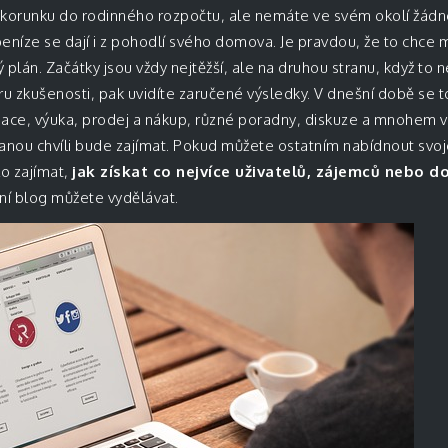
ou korunku do rodinného rozpočtu, ale nemáte ve svém okolí žád
eníze se dají i z pohodlí svého domova. Je pravdou, že to chce 
plán. Začátky jsou vždy nejtěžší, ale na druhou stranu, když to
u zkušenosti, pak uvidíte zaručené výsledky. V dnešní době se t
rmace, výuka, prodej a nákup, různé poradny, diskuze a mnohem ví
danou chvíli bude zajímat. Pokud můžete ostatním nabídnout svoj
o zajímat,
jak získat co nejvíce uživatelů, zájemců nebo 
obní blog můžete vydělávat.