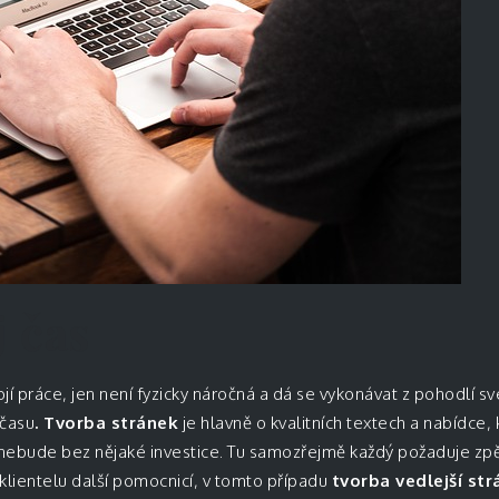
 čas
í práce, jen není fyzicky náročná a dá se vykonávat z pohodlí s
 času
. Tvorba stránek
je hlavně o kvalitních textech a nabídce
o nebude bez nějaké investice. Tu samozřejmě každý požaduje zpě
 klientelu další pomocnicí, v tomto případu
tvorba vedlejší str