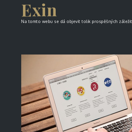
Exin
Skip
to
content
Na tomto webu se dá objevit tolik prospěšných záležito