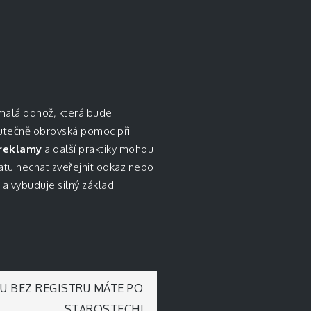
malá odnož, která bude
skutečně obrovská pomoc při
 reklamy
a další praktiky mohou
latu nechat zveřejnit odkaz nebo
a vybuduje silný základ.
U BEZ REGISTRU MÁTE PO
STAROSTECH!