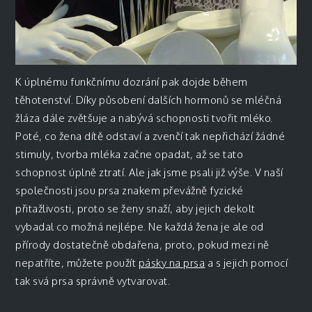
K úplnému funkčnímu dozrání pak dojde během
těhotenství. Díky působení dalších hormonů se mléčná
žláza dále zvětšuje a nabývá schopnosti tvořit mléko.
Poté, co žena dítě odstaví a zvenčí tak nepřichází žádné
stimuly, tvorba mléka začne opadat, až se tato
schopnost úplně ztratí. Ale jak jsme psali již výše. V naší
společnosti jsou prsa znakem převážně fyzické
přitažlivosti, proto se ženy snaží, aby jejich dekolt
vybadal co možná nejlépe. Ne každá žena je ale od
přírody dostatečně obdařena, proto, pokud mezi ně
nepatříte, můžete použít
pásky na prsa
a s jejich pomocí
tak svá prsa správně vytvarovat.