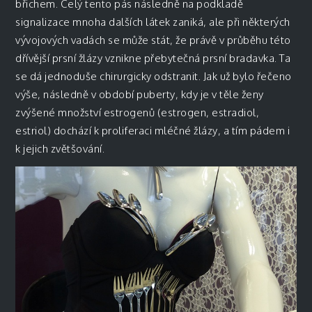
břichem. Celý tento pás následně na podkladě
signalizace mnoha dalších látek zaniká, ale při některých
vývojových vadách se může stát, že právě v průběhu této
dřívější prsní žlázy vznikne přebytečná prsní bradavka. Ta
se dá jednoduše chirurgicky odstranit. Jak už bylo řečeno
výše, následně v období puberty, kdy je v těle ženy
zvýšené množství estrogenů (estrogen, estradiol,
estriol) dochází k proliferaci mléčné žlázy, a tím pádem i
k jejich zvětšování.