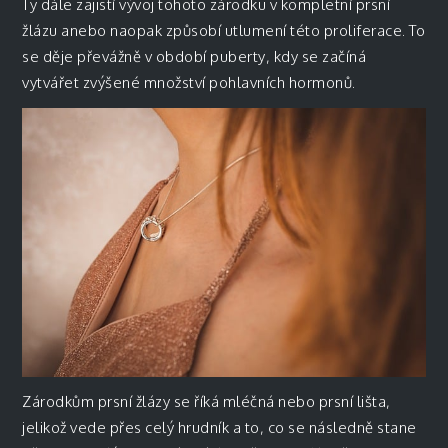
Ty dále zajistí vývoj tohoto zárodku v kompletní prsní
žlázu anebo naopak způsobí utlumení této proliferace. To
se děje převážně v období puberty, kdy se začíná
vytvářet zvýšené množství pohlavních hormonů.
Zárodkům prsní žlázy se říká mléčná nebo prsní lišta,
jelikož vede přes celý hrudník a to, co se následně stane