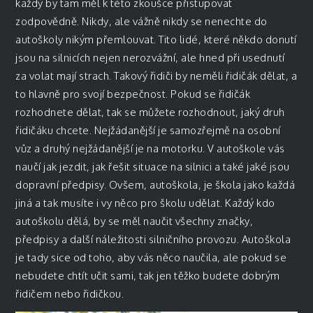
každý by tam měl k této zkoušce přistupovat
zodpovědně. Nikdy, ale vážně nikdy se nenechte do
autoškoly nikým přemlouvat. Tito lidé, které někdo donutí
jsou na silnicích nejen nerozvážní, ale hned při usednutí
za volat mají strach. Takový řidiči by neměli řidičák dělat, a
to hlavně pro svojí bezpečnost. Pokud se řidičák
rozhodnete dělat, tak se můžete rozhodnout, jaký druh
řidičáku chcete. Nejžádanější je samozřejmě na osobní
vůz a druhý nejžádanější je na motorku. V autoškole vás
naučí jak jezdit, jak řešit situace na silnici a také jaké jsou
dopravní předpisy. Ovšem, autoškola, je škola jako každá
jiná a tak musíte i vy něco pro školu udělat. Každý kdo
autoškolu dělá, by se měl naučit všechny značky,
předpisy a další náležitosti silničního provozu. Autoškola
je tady sice od toho, aby vás něco naučila, ale pokud se
nebudete chtít učit sami, tak jen těžko budete dobrým
řidičem nebo řidičkou.