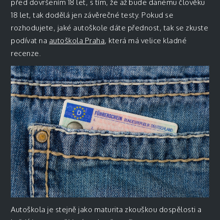
před dovršením 18 let, s tím, že až bude danému člověku
18 let, tak dodělá jen závěrečné testy. Pokud se
rozhodujete, jaké autoškole dáte přednost, tak se zkuste
podívat na
autoškola Praha
, která má velice kladné
recenze.
Autoškola je stejně jako maturita zkouškou dospělosti a