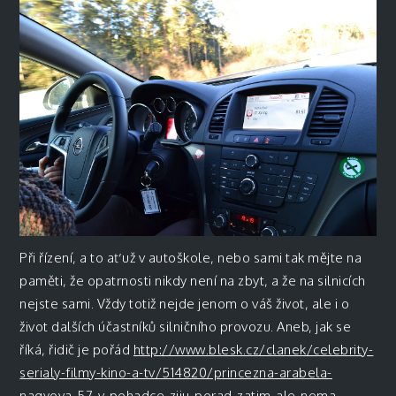
Při řízení, a to ať už v autoškole, nebo sami tak mějte na
paměti, že opatrnosti nikdy není na zbyt, a že na silnicích
nejste sami. Vždy totiž nejde jenom o váš život, ale i o
život dalších účastníků silničního provozu. Aneb, jak se
říká, řidič je pořád
http://www.blesk.cz/clanek/celebrity-
serialy-filmy-kino-a-tv/514820/princezna-arabela-
nagyova-57-v-pohadce-ziju-porad-zatim-ale-nema-