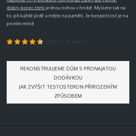
dobry-konec.html
jednou nohou v hrobě. Myslete tak na
to, při každé jízdě a mějte na paměti, že bezpečnost je na
prvním místě.
4.6/5 - (8 votes)
Navigace
REKONSTRUUJEME DŮM S PRONAJATOU
DODÁVKOU
pro
JAK ZVÝŠIT TESTOSTERON PŘIROZENÝM
ZPŮSOBEM
příspěvek