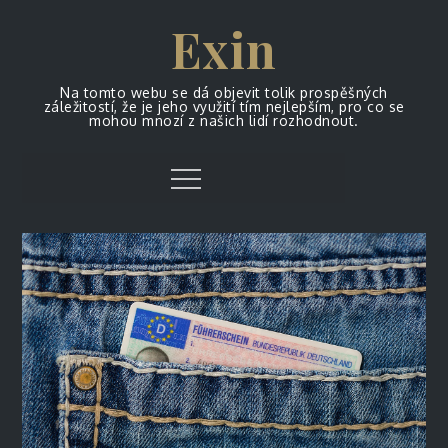
Skip
Exin
to
content
Na tomto webu se dá objevit tolik prospěšných
záležitostí, že je jeho využití tím nejlepším, pro co se
mohou mnozí z našich lidí rozhodnout.
Menu