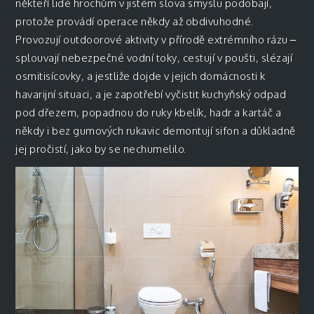
někteří lidé hrochům v jistém slova smyslu podobají,
protože provádí operace někdy až obdivuhodné.
Provozují outdoorové aktivity v přírodě extrémního rázu –
splouvají nebezpečné vodní toky, cestují v poušti, slézají
osmitisícovky, a jestliže dojde v jejich domácnosti k
havarijní situaci, a je zapotřebí vyčistit kuchyňský odpad
pod dřezem, popadnou do ruky kbelík, hadr a kartáč a
někdy i bez gumových rukavic demontují sifon a důkladně
jej pročistí, jako by se nechumelilo.