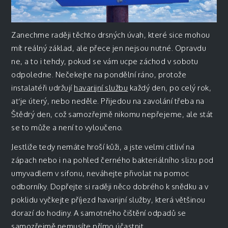
Zanechme raději těchto drsných úvah, které sice mohou
mít reálný základ, ale přece jen nejsou nutné. Opravdu
ne, a to i tehdy, pokud se vám ucpe záchod v sobotu
odpoledne. Nečekejte na pondělní ráno, protože
instalatéři udržují
havarijní službu
každý den, po celý rok,
ať je úterý, nebo neděle. Přijedou na zavolání třeba na
Štědrý den, což samozřejmě nikomu nepřejeme, ale stát
se to může a není to vyloučeno.
Jestliže tedy nemáte hroší kůži, a jste velmi citliví na
zápach nebo i na pohled černého bakteriálního slizu pod
umyvadlem v sifonu, neváhejte přivolat na pomoc
odborníky. Dopřejte si raději něco dobrého k snědku a v
poklidu vyčkejte příjezd havarijní služby, která většinou
dorazí do hodiny. A samotného čištění odpadů se
samozřejmě nemusíte přímo účastnit.