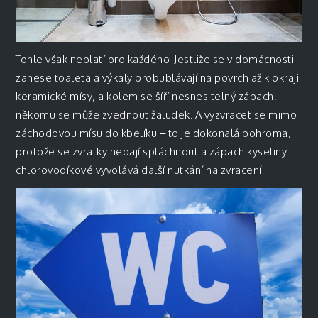
Tohle však neplatí pro každého. Jestliže se v domácnosti
zanese toaleta a výkaly probublávají na povrch až k okraji
keramické mísy, a kolem se šíří nesnesitelný zápach,
někomu se může zvednout žaludek. A vyzvracet se mimo
záchodovou mísu do kbelíku – to je dokonalá pohroma,
protože se zvratky nedají spláchnout a zápach kyseliny
chlorovodíkové vyvolává další nutkání na zvracení.