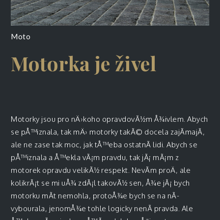
Moto
Motorka je živel
Motorky jsou pro nÄ›koho opravdovÃ½m Å¾ivlem. Abych
se pÅ™iznala, tak mÄ› motorky takÃ© docela zajÃ­majÃ­,
ale ne zase tak moc, jak tÅ™eba ostatnÃ­ lidi. Abych se
pÅ™iznala a Å™ekla vÃ¡m pravdu, tak jÃ¡ mÃ¡m z
motorek opravdu velikÃ½ respekt. NevÃ­m proÄ, ale
kolikrÃ¡t se mi uÅ¾ zdÃ¡l takovÃ½ sen, Å¾e jÃ¡ bych
motorku mÃ­t nemohla, protoÅ¾e bych se na nÃ­
vybourala, jenomÅ¾e tohle logicky nenÃ­ pravda. Ale