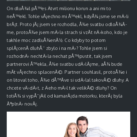
On dluÅ¾il pÅ™es Ätvrt milionu korun a ani mi to
neÅ™ekl. Tohle vÅ¡echno mi Å™ekl, kdyÅ¾ jsme se mÄ›li
brÃ¡t. Proto jÃ¡ jsem se rozhodla, Å¾e svatbu odloÅ¾Ã­
me, protoÅ¾e jsem mÄ›la strach si vzÃ­t nÄ›koho, kdo je
takhle moc zadluÅ¾enÃ½. Co kdyby to potom
splÃ¡cenÃ­ dluhÅ¯ zbylo i na mÄ›? Tohle jsem si
rozhodnÄ› nechtÄ›la nechat pÅ™ipustit, tak jsem
partnerovi Å™ekla, Å¾e svatbu udÄ›lÃ¡me, aÅ¾ bude
mÃ­t vÅ¡echno splacenÃ©. Partner souhlasil, protoÅ¾e i
on litoval toho, Å¾e dÅ™Ã­ve si udÄ›lal takovÃ© dluhy. A
chcete vÄ›dÄ›t, z Äeho mÄ›l tak velikÃ© dluhy? On
totiÅ¾ si vypÅ¯jÄil od kamarÃ¡da motorku, kterÃ¡ byla
ÃºplnÄ› novÃ¡.