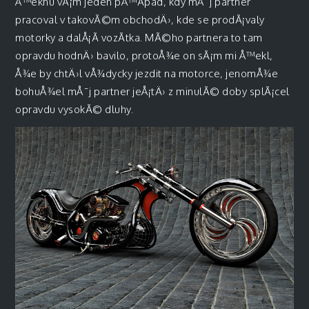
Å™eknu vÃ¡m jeden pÅ™Ã­pad, kdy mÅ¯j partner
pracoval v takovÃ©m obchodÄ›, kde se prodÃ¡valy
motorky a dalÅ¡Ã­ vozÃ­tka. MÃ©ho partnera to tam
opravdu hodnÄ› bavilo, protoÅ¾e on sÃ¡m mi Å™ekl,
Å¾e by chtÄ›l vÅ¾dycky jezdit na motorce, jenomÅ¾e
bohuÅ¾el mÅ¯j partner jeÅ¡tÄ› z minulÃ© doby splÃ¡cel
opravdu vysokÃ© dluhy.