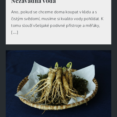
Nezávadná voda
Ano, pokud se chceme doma koupat v klidu a s
čistým svědomí, musíme si kvalito vody pohlídat. K
tomu slouží všelijaké podivné přístroje a měřáky,
[…]