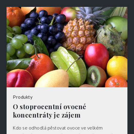
Produkty
O stoprocentní ovocné
koncentráty je zájem
Kdo se odhodlá pěstovat ovoce ve velkém