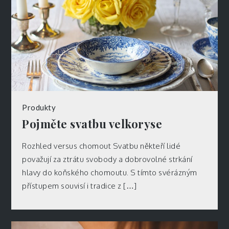
Produkty
Pojměte svatbu velkoryse
Rozhled versus chomout Svatbu někteří lidé
považují za ztrátu svobody a dobrovolné strkání
hlavy do koňského chomoutu. S tímto svérázným
přístupem souvisí i tradice z […]